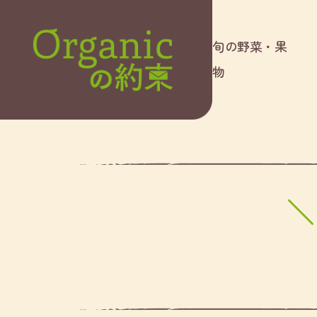
旬の野菜・果
物