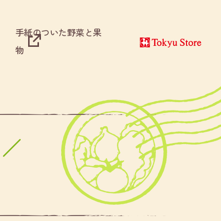
手紙のついた野菜と果
物
／