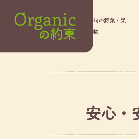
旬の野菜・果
物
安心・